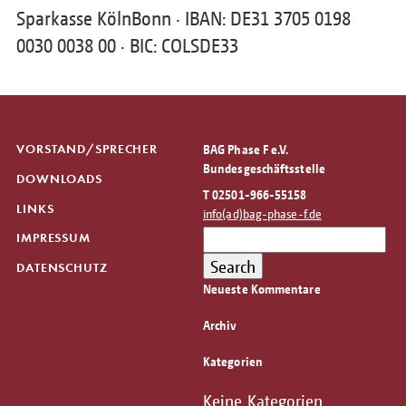
Sparkasse KölnBonn · IBAN: DE31 3705 0198
0030 0038 00 · BIC: COLSDE33
VORSTAND/SPRECHER
BAG Phase F e.V.
Bundesgeschäftsstelle
DOWNLOADS
T 02501-966-55158
LINKS
info(ad)bag-phase-f.de
Search
IMPRESSUM
for:
Search
DATENSCHUTZ
Neueste Kommentare
Archiv
Kategorien
Keine Kategorien