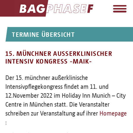
EINRICHTUNGEN+LAG
TERMINE ÜBERSICHT
AUFGABEN
15. MÜNCHNER AUSSERKLINISCHER I
TERMINE
NTENSIV KONGRESS -MAIK-
PRESSE
Der 15. münchner außerklinische
WIKI
Intensivpflegekongress findet am 11. und
FORTBILDUNG
12.November 2022 im Holiday Inn Munich – City
Centre in München statt. Die Veranstalter
MITGLIEDSCHAFT
schreiben zur Veranstaltung auf ihrer
Homepage
KONTAKT
: