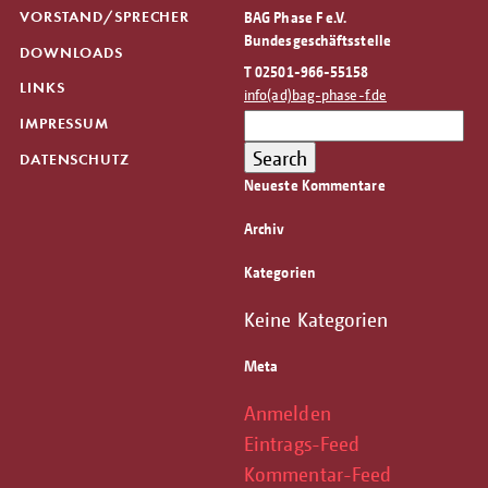
VORSTAND/SPRECHER
BAG Phase F e.V.
Bundesgeschäftsstelle
DOWNLOADS
T 02501-966-55158
LINKS
info(ad)bag-phase-f.de
Search
IMPRESSUM
for:
Search
DATENSCHUTZ
Neueste Kommentare
Archiv
Kategorien
Keine Kategorien
Meta
Anmelden
Eintrags-Feed
Kommentar-Feed