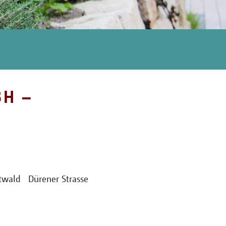
H –
dtwald Dürener Strasse