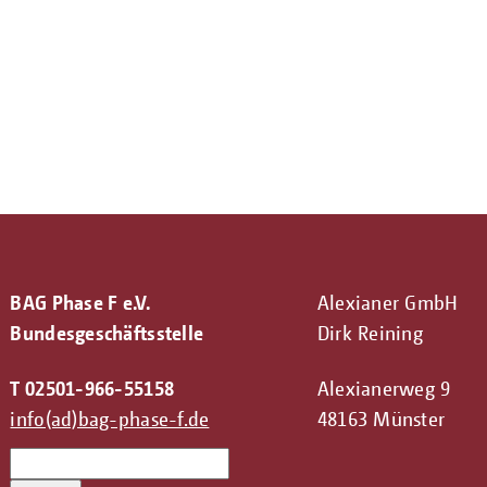
BAG Phase F e.V.
Alexianer GmbH
Bundesgeschäftsstelle
Dirk Reining
T 02501-966-55158
Alexianerweg 9
info(ad)bag-phase-f.de
48163 Münster
Search